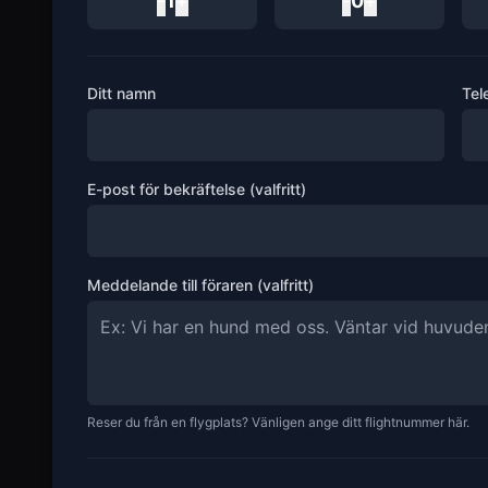
-
1
+
-
0
+
Ditt namn
Tel
E-post för bekräftelse (valfritt)
Meddelande till föraren (valfritt)
Reser du från en flygplats? Vänligen ange ditt flightnummer här.