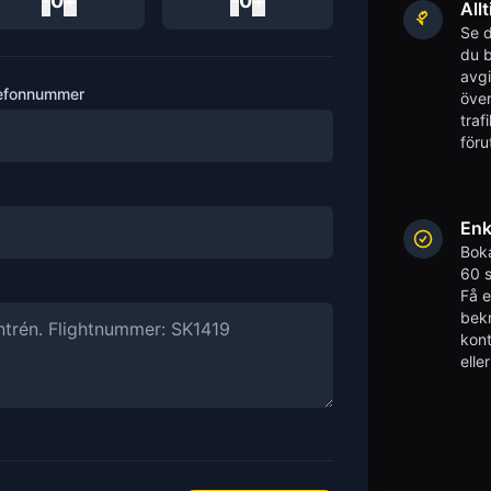
-
0
+
-
0
+
Allt
Se d
du b
avgi
efonnummer
över
traf
föru
Enk
Boka
60 s
Få 
bekr
kont
elle