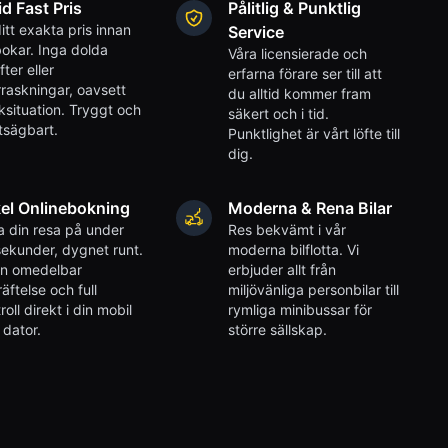
id Fast Pris
Pålitlig & Punktlig
itt exakta pris innan
Service
okar. Inga dolda
Våra licensierade och
fter eller
erfarna förare ser till att
raskningar, oavsett
du alltid kommer fram
iksituation. Tryggt och
säkert och i tid.
tsägbart.
Punktlighet är vårt löfte till
dig.
el Onlinebokning
Moderna & Rena Bilar
 din resa på under
Res bekvämt i vår
ekunder, dygnet runt.
moderna bilflotta. Vi
en omedelbar
erbjuder allt från
äftelse och full
miljövänliga personbilar till
roll direkt i din mobil
rymliga minibussar för
r dator.
större sällskap.