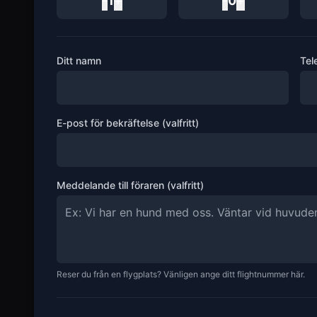
-
1
+
-
0
+
Ditt namn
Tel
E-post för bekräftelse (valfritt)
Meddelande till föraren (valfritt)
Reser du från en flygplats? Vänligen ange ditt flightnummer här.