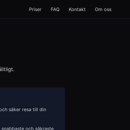
Priser
FAQ
Kontakt
Om oss
itligt.
h säker resa till din
n snabbaste och säkraste