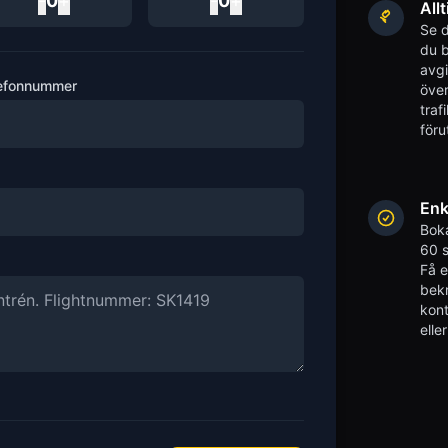
-
0
+
-
0
+
Allt
Se d
du b
avgi
efonnummer
över
traf
föru
Enk
Boka
60 s
Få 
bekr
kont
elle