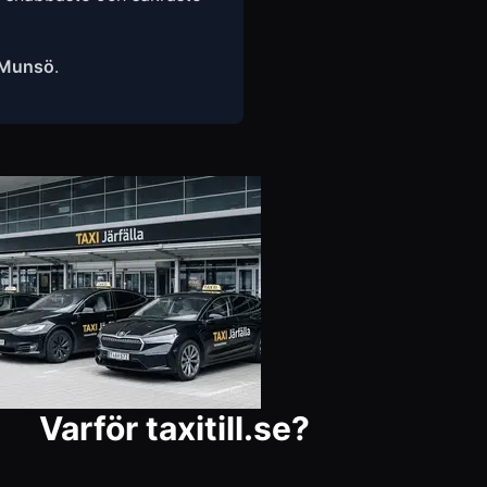
Munsö
.
Varför taxitill.se?