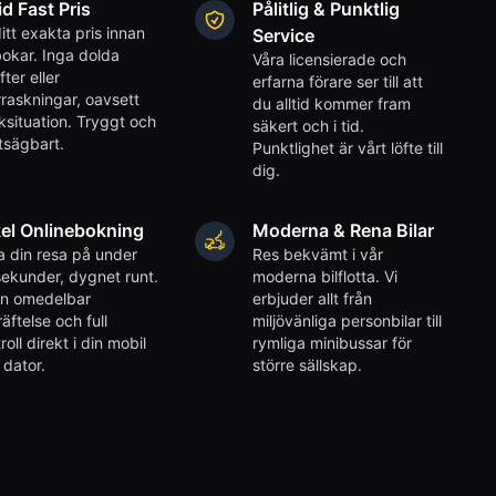
id Fast Pris
Pålitlig & Punktlig
itt exakta pris innan
Service
okar. Inga dolda
Våra licensierade och
fter eller
erfarna förare ser till att
raskningar, oavsett
du alltid kommer fram
iksituation. Tryggt och
säkert och i tid.
tsägbart.
Punktlighet är vårt löfte till
dig.
el Onlinebokning
Moderna & Rena Bilar
 din resa på under
Res bekvämt i vår
ekunder, dygnet runt.
moderna bilflotta. Vi
en omedelbar
erbjuder allt från
äftelse och full
miljövänliga personbilar till
roll direkt i din mobil
rymliga minibussar för
r dator.
större sällskap.