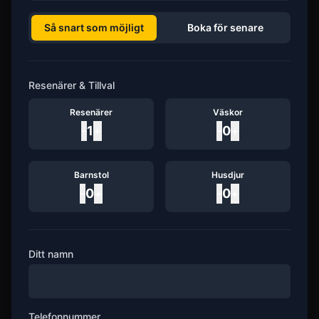
Så snart som möjligt
Boka för senare
Resenärer & Tillval
Resenärer
Väskor
-
1
+
-
0
+
Barnstol
Husdjur
-
0
+
-
0
+
Ditt namn
Telefonnummer