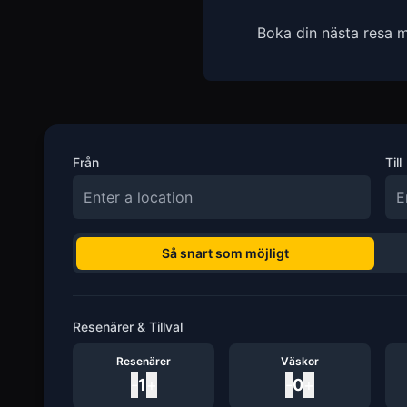
Boka din nästa resa m
Från
Till
Så snart som möjligt
Resenärer & Tillval
Resenärer
Väskor
-
1
+
-
0
+