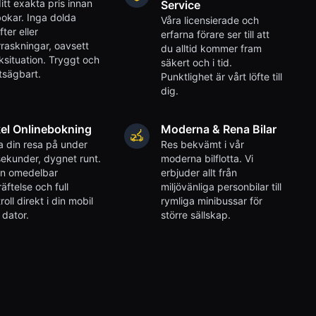
itt exakta pris innan
Service
okar. Inga dolda
Våra licensierade och
fter eller
erfarna förare ser till att
raskningar, oavsett
du alltid kommer fram
iksituation. Tryggt och
säkert och i tid.
tsägbart.
Punktlighet är vårt löfte till
dig.
el Onlinebokning
Moderna & Rena Bilar
 din resa på under
Res bekvämt i vår
ekunder, dygnet runt.
moderna bilflotta. Vi
en omedelbar
erbjuder allt från
äftelse och full
miljövänliga personbilar till
roll direkt i din mobil
rymliga minibussar för
r dator.
större sällskap.