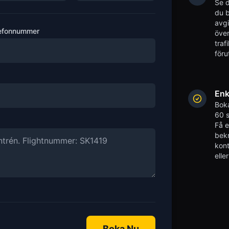
Se d
du b
avgi
efonnummer
över
traf
föru
Enk
Boka
60 s
Få 
bekr
kont
elle
Boka Nu