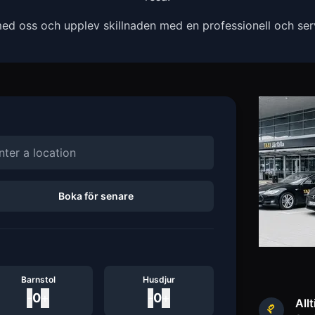
ed oss och upplev skillnaden med en professionell och servi
Boka för senare
Barnstol
Husdjur
-
0
+
-
0
+
Allt