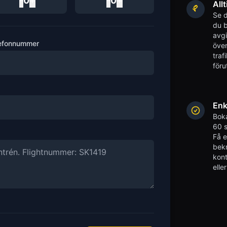
-
0
+
-
0
+
Allt
Se d
du b
avgi
efonnummer
över
traf
föru
Enk
Boka
60 s
Få 
bekr
kont
elle