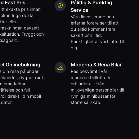
id Fast Pris
Pålitlig & Punktlig
itt exakta pris innan
Service
okar. Inga dolda
Våra licensierade och
fter eller
erfarna förare ser till att
raskningar, oavsett
du alltid kommer fram
iksituation. Tryggt och
säkert och i tid.
tsägbart.
Punktlighet är vårt löfte till
dig.
el Onlinebokning
Moderna & Rena Bilar
 din resa på under
Res bekvämt i vår
ekunder, dygnet runt.
moderna bilflotta. Vi
en omedelbar
erbjuder allt från
äftelse och full
miljövänliga personbilar till
roll direkt i din mobil
rymliga minibussar för
r dator.
större sällskap.