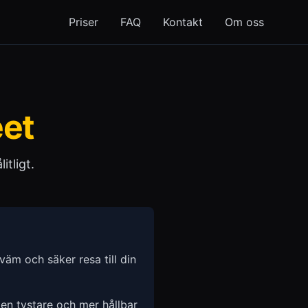
Priser
FAQ
Kontakt
Om oss
et
itligt.
äm och säker resa till din
 en tystare och mer hållbar