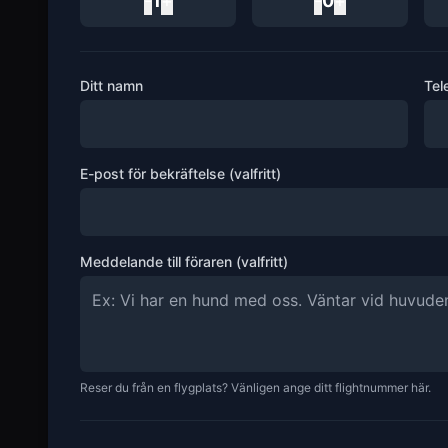
-
1
+
-
0
+
Ditt namn
Tel
E-post för bekräftelse (valfritt)
Meddelande till föraren (valfritt)
Reser du från en flygplats? Vänligen ange ditt flightnummer här.