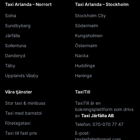
Taxi Arlanda – Norrort
Taxi Arlanda – Stockholm
Solna
Stockholm City
Sundbyberg
Södermalm
Järfälla
Kungsholmen
Sollentuna
Östermalm
Danderyd
Nacka
Täby
Huddinge
Upplands Väsby
Haninge
Våra tjänster
TaxiTill
Stor taxi & minibuss
TaxiTill är en
bokningsplattform som drivs
Taxi med barnstol
av
Taxi Järfälla AB
.
Företagstaxi
Telefon:
070-070 77 47
Taxi till fast pris
E-post:
taxijarfalla@gmail.com