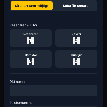
Så snart som möjligt
Boka för senare
Resenärer & Tillval
Resenärer
Väskor
-
1
+
-
0
+
Barnstol
Husdjur
-
0
+
-
0
+
Ditt namn
Telefonnummer