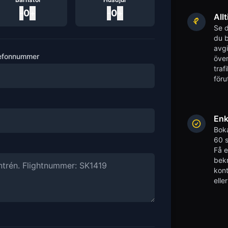
-
0
+
-
0
+
Allt
Se d
du b
avgi
efonnummer
över
traf
föru
Enk
Boka
60 s
Få 
bekr
kont
elle