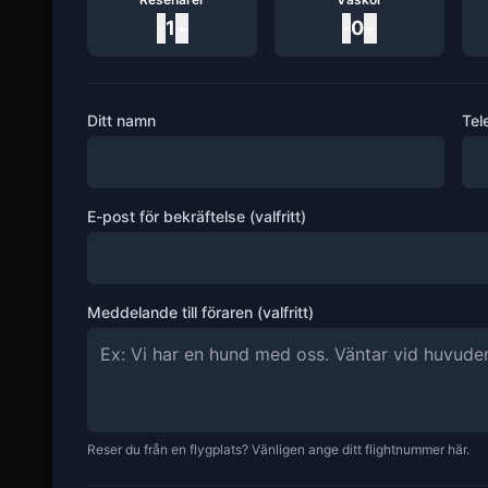
-
1
+
-
0
+
Ditt namn
Tel
E-post för bekräftelse (valfritt)
Meddelande till föraren (valfritt)
Reser du från en flygplats? Vänligen ange ditt flightnummer här.