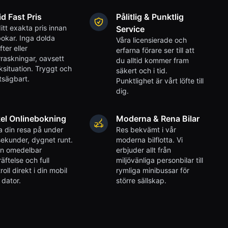
id Fast Pris
Pålitlig & Punktlig
itt exakta pris innan
Service
okar. Inga dolda
Våra licensierade och
fter eller
erfarna förare ser till att
raskningar, oavsett
du alltid kommer fram
iksituation. Tryggt och
säkert och i tid.
tsägbart.
Punktlighet är vårt löfte till
dig.
el Onlinebokning
Moderna & Rena Bilar
 din resa på under
Res bekvämt i vår
ekunder, dygnet runt.
moderna bilflotta. Vi
en omedelbar
erbjuder allt från
äftelse och full
miljövänliga personbilar till
roll direkt i din mobil
rymliga minibussar för
r dator.
större sällskap.