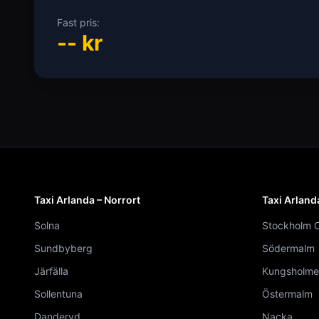
Fast pris:
--
kr
Taxi Arlanda – Norrort
Taxi Arland
Solna
Stockholm C
Sundbyberg
Södermalm
Järfälla
Kungsholme
Sollentuna
Östermalm
Danderyd
Nacka