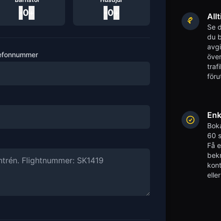
-
0
+
-
0
+
Allt
Se d
du b
avgi
efonnummer
över
traf
föru
Enk
Boka
60 s
Få 
bekr
kont
elle