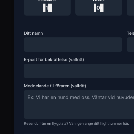
-
1
+
-
0
+
Ditt namn
Tel
E-post för bekräftelse (valfritt)
Meddelande till föraren (valfritt)
Reser du från en flygplats? Vänligen ange ditt flightnummer här.