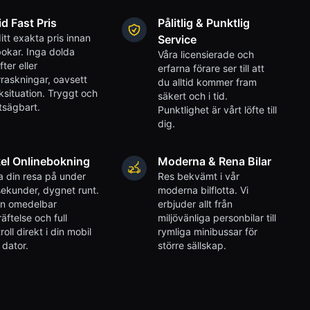
id Fast Pris
Pålitlig & Punktlig
itt exakta pris innan
Service
okar. Inga dolda
Våra licensierade och
fter eller
erfarna förare ser till att
raskningar, oavsett
du alltid kommer fram
iksituation. Tryggt och
säkert och i tid.
tsägbart.
Punktlighet är vårt löfte till
dig.
el Onlinebokning
Moderna & Rena Bilar
 din resa på under
Res bekvämt i vår
ekunder, dygnet runt.
moderna bilflotta. Vi
en omedelbar
erbjuder allt från
äftelse och full
miljövänliga personbilar till
roll direkt i din mobil
rymliga minibussar för
r dator.
större sällskap.