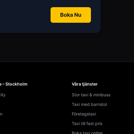
Boka Nu
a – Stockholm
Våra tjänster
ity
Stor taxi & minibuss
Taxi med barnstol
n
Företagstaxi
Taxi till fast pris
Boka taxi online