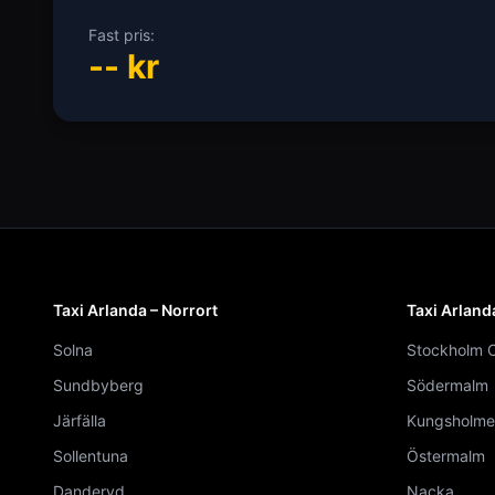
Fast pris:
--
kr
Taxi Arlanda – Norrort
Taxi Arland
Solna
Stockholm C
Sundbyberg
Södermalm
Järfälla
Kungsholme
Sollentuna
Östermalm
Danderyd
Nacka