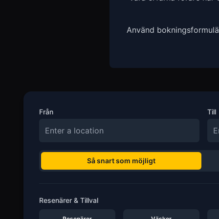
Använd bokningsformuläre
Från
Till
Så snart som möjligt
Resenärer & Tillval
Resenärer
Väskor