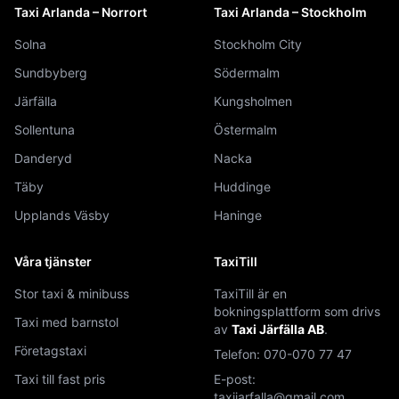
Taxi Arlanda – Norrort
Taxi Arlanda – Stockholm
Solna
Stockholm City
Sundbyberg
Södermalm
Järfälla
Kungsholmen
Sollentuna
Östermalm
Danderyd
Nacka
Täby
Huddinge
Upplands Väsby
Haninge
Våra tjänster
TaxiTill
Stor taxi & minibuss
TaxiTill är en
bokningsplattform som drivs
Taxi med barnstol
av
Taxi Järfälla AB
.
Företagstaxi
Telefon:
070-070 77 47
Taxi till fast pris
E-post:
taxijarfalla@gmail.com