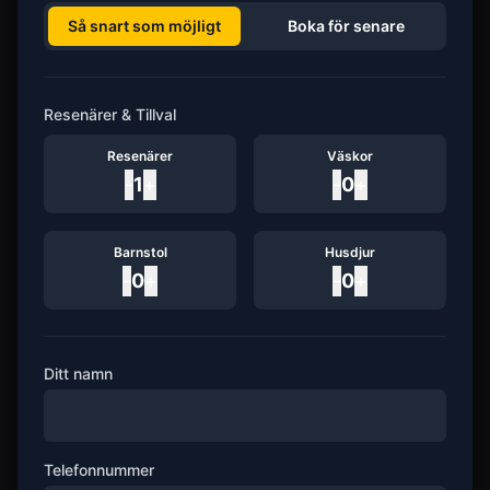
Så snart som möjligt
Boka för senare
Resenärer & Tillval
Resenärer
Väskor
-
1
+
-
0
+
Barnstol
Husdjur
-
0
+
-
0
+
Ditt namn
Telefonnummer