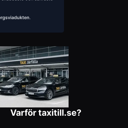
ergsviadukten
.
Varför taxitill.se?