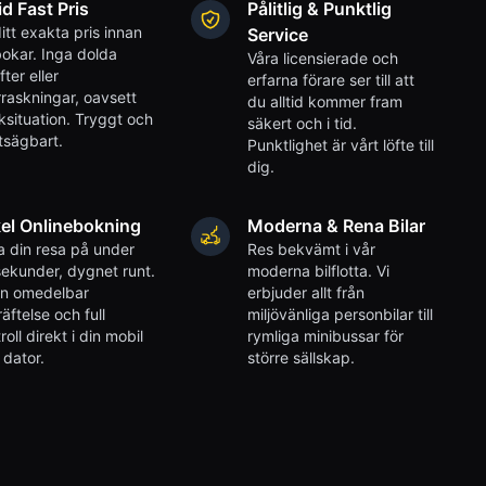
id Fast Pris
Pålitlig & Punktlig
itt exakta pris innan
Service
okar. Inga dolda
Våra licensierade och
fter eller
erfarna förare ser till att
raskningar, oavsett
du alltid kommer fram
iksituation. Tryggt och
säkert och i tid.
tsägbart.
Punktlighet är vårt löfte till
dig.
el Onlinebokning
Moderna & Rena Bilar
 din resa på under
Res bekvämt i vår
ekunder, dygnet runt.
moderna bilflotta. Vi
en omedelbar
erbjuder allt från
äftelse och full
miljövänliga personbilar till
roll direkt i din mobil
rymliga minibussar för
r dator.
större sällskap.