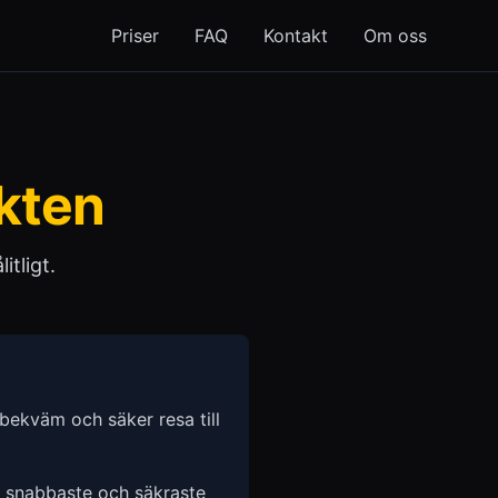
Priser
FAQ
Kontakt
Om oss
kten
itligt.
bekväm och säker resa till
n snabbaste och säkraste