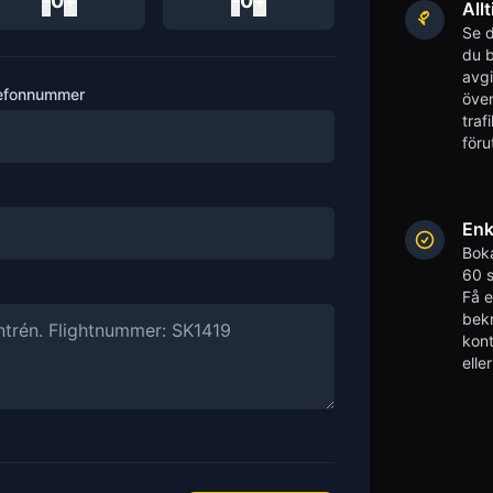
-
0
+
-
0
+
Allt
Se d
du b
avgi
efonnummer
över
traf
föru
Enk
Boka
60 s
Få 
bekr
kont
elle