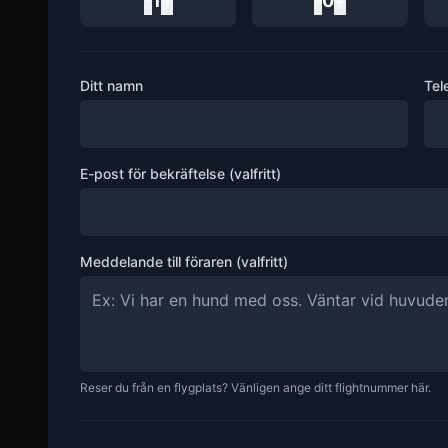
-
1
+
-
0
+
Ditt namn
Tel
E-post för bekräftelse (valfritt)
Meddelande till föraren (valfritt)
Reser du från en flygplats? Vänligen ange ditt flightnummer här.