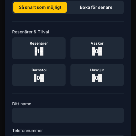
Så snart som möjligt
Boka för senare
Resenärer & Tillval
Resenärer
Väskor
-
1
+
-
0
+
Barnstol
Husdjur
-
0
+
-
0
+
Ditt namn
Telefonnummer