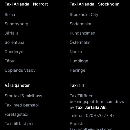
Taxi Arlanda – Norrort
Taxi Arlanda – Stockholm
Solna
Stockholm City
Sundbyberg
Södermalm
Järfälla
Kungsholmen
Sollentuna
Östermalm
Danderyd
Nacka
Täby
Huddinge
Upplands Väsby
Haninge
Våra tjänster
TaxiTill
Stor taxi & minibuss
TaxiTill är en
bokningsplattform som drivs
Taxi med barnstol
av
Taxi Järfälla AB
.
Företagstaxi
Telefon:
070-070 77 47
Taxi till fast pris
E-post:
taxijarfalla@gmail.com