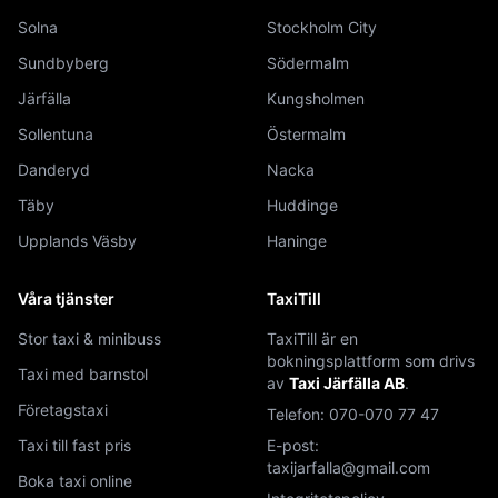
Solna
Stockholm City
Sundbyberg
Södermalm
Järfälla
Kungsholmen
Sollentuna
Östermalm
Danderyd
Nacka
Täby
Huddinge
Upplands Väsby
Haninge
Våra tjänster
TaxiTill
Stor taxi & minibuss
TaxiTill är en
bokningsplattform som drivs
Taxi med barnstol
av
Taxi Järfälla AB
.
Företagstaxi
Telefon:
070-070 77 47
Taxi till fast pris
E-post:
taxijarfalla@gmail.com
Boka taxi online