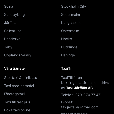
Solna
Stockholm City
Sundbyberg
Södermalm
Järfälla
Kungsholmen
Sollentuna
Östermalm
Danderyd
Nacka
Täby
Huddinge
Upplands Väsby
Haninge
Våra tjänster
TaxiTill
Stor taxi & minibuss
TaxiTill är en
bokningsplattform som drivs
Taxi med barnstol
av
Taxi Järfälla AB
.
Företagstaxi
Telefon:
070-070 77 47
Taxi till fast pris
E-post:
taxijarfalla@gmail.com
Boka taxi online