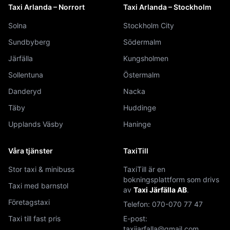
Taxi Arlanda – Norrort
Taxi Arlanda – Stockholm
Solna
Stockholm City
Sundbyberg
Södermalm
Järfälla
Kungsholmen
Sollentuna
Östermalm
Danderyd
Nacka
Täby
Huddinge
Upplands Väsby
Haninge
Våra tjänster
TaxiTill
Stor taxi & minibuss
TaxiTill är en
bokningsplattform som drivs
Taxi med barnstol
av
Taxi Järfälla AB
.
Företagstaxi
Telefon:
070-070 77 47
Taxi till fast pris
E-post:
taxijarfalla@gmail.com