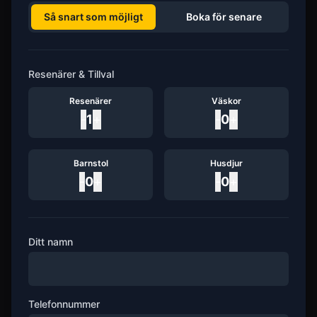
Så snart som möjligt
Boka för senare
Resenärer & Tillval
Resenärer
Väskor
-
1
+
-
0
+
Barnstol
Husdjur
-
0
+
-
0
+
Ditt namn
Telefonnummer