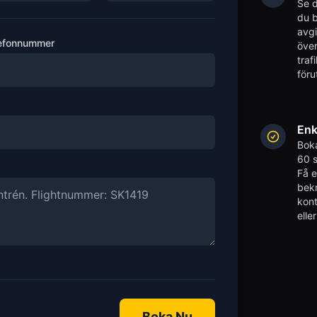
Se d
du b
avgi
efonnummer
över
traf
föru
Enk
Boka
60 s
Få 
bekr
kont
elle
Boka Nu