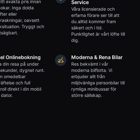
itt exakta pris innan
Service
okar. Inga dolda
Våra licensierade och
fter eller
erfarna förare ser till att
raskningar, oavsett
du alltid kommer fram
iksituation. Tryggt och
säkert och i tid.
tsägbart.
Punktlighet är vårt löfte till
dig.
el Onlinebokning
Moderna & Rena Bilar
 din resa på under
Res bekvämt i vår
ekunder, dygnet runt.
moderna bilflotta. Vi
en omedelbar
erbjuder allt från
äftelse och full
miljövänliga personbilar till
roll direkt i din mobil
rymliga minibussar för
r dator.
större sällskap.