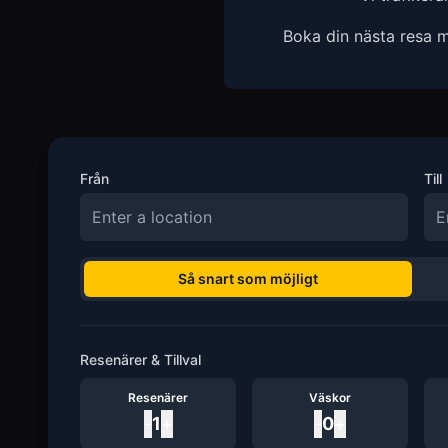
Boka din nästa resa m
Från
Till
Så snart som möjligt
Resenärer & Tillval
Resenärer
Väskor
-
1
+
-
0
+