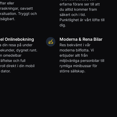
fter eller
erfarna förare ser till att
raskningar, oavsett
du alltid kommer fram
iksituation. Tryggt och
säkert och i tid.
tsägbart.
Punktlighet är vårt löfte till
dig.
el Onlinebokning
Moderna & Rena Bilar
 din resa på under
Res bekvämt i vår
ekunder, dygnet runt.
moderna bilflotta. Vi
en omedelbar
erbjuder allt från
äftelse och full
miljövänliga personbilar till
roll direkt i din mobil
rymliga minibussar för
r dator.
större sällskap.