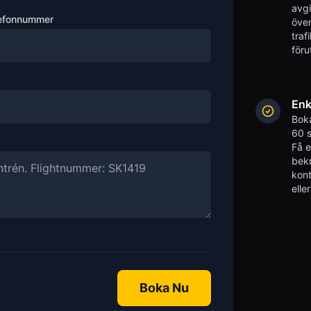
avgi
efonnummer
över
traf
föru
Enk
Boka
60 s
Få 
bekr
kont
elle
Boka Nu