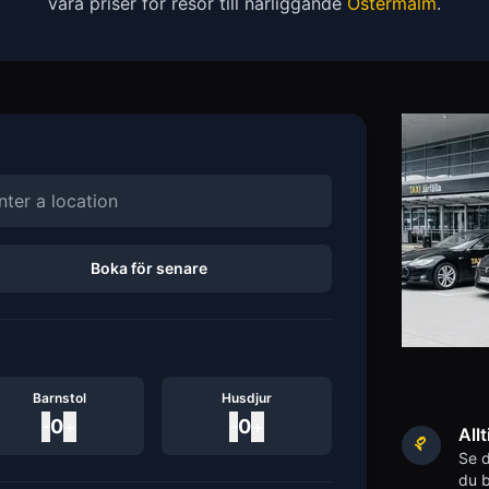
våra priser för resor till närliggande
Östermalm
.
Boka för senare
Barnstol
Husdjur
-
0
+
-
0
+
Allt
Se d
du b