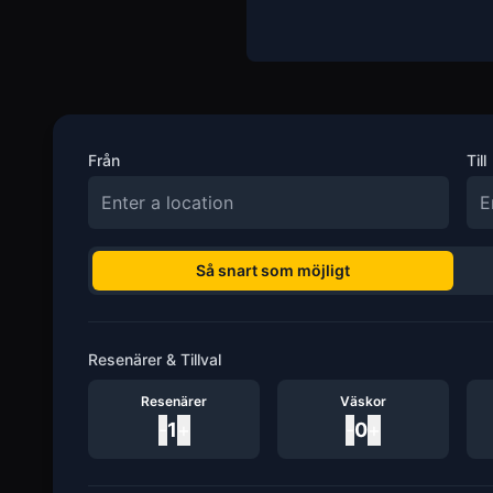
Från
Till
Så snart som möjligt
Resenärer & Tillval
Resenärer
Väskor
-
1
+
-
0
+