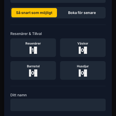
Så snart som möjligt
Boka för senare
Resenärer & Tillval
Resenärer
Väskor
-
1
+
-
0
+
Barnstol
Husdjur
-
0
+
-
0
+
Ditt namn