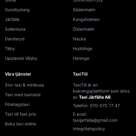
Sundbyberg
Södermalm
Järfälla
Kungsholmen
Sollentuna
Östermalm
Danderyd
Nacka
Täby
Huddinge
Upplands Väsby
Haninge
Våra tjänster
TaxiTill
Stor taxi & minibuss
TaxiTill är en
bokningsplattform som drivs
Taxi med barnstol
av
Taxi Järfälla AB
.
Företagstaxi
Telefon:
070-070 77 47
Taxi till fast pris
E-post:
taxijarfalla@gmail.com
Boka taxi online
Integritetspolicy