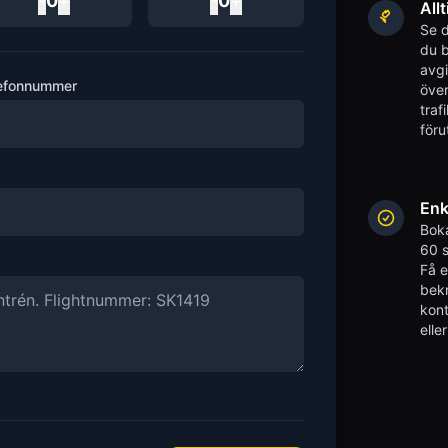
-
0
+
-
0
+
Allt
Se d
du b
avgi
efonnummer
över
traf
föru
Enk
Boka
60 s
Få 
bekr
kont
elle