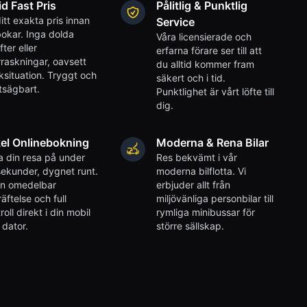
id Fast Pris
Pålitlig & Punktlig
itt exakta pris innan
Service
okar. Inga dolda
Våra licensierade och
fter eller
erfarna förare ser till att
raskningar, oavsett
du alltid kommer fram
iksituation. Tryggt och
säkert och i tid.
tsägbart.
Punktlighet är vårt löfte till
dig.
el Onlinebokning
Moderna & Rena Bilar
 din resa på under
Res bekvämt i vår
ekunder, dygnet runt.
moderna bilflotta. Vi
en omedelbar
erbjuder allt från
äftelse och full
miljövänliga personbilar till
roll direkt i din mobil
rymliga minibussar för
r dator.
större sällskap.