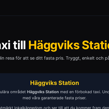
xi till
Häggviks Stat
 din resa för att se ditt fasta pris. Tryggt, enkelt och pål
Häggviks Station
pulära området
Häggviks Station
med en förbokad taxi. Und
med våra garanterade fasta priser.
 utmärkt lokalkännedom och ser till att du kommer fram de