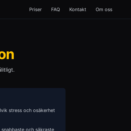
Priser
FAQ
Kontakt
Om oss
ion
itligt.
vik stress och osäkerhet
n snabbaste och säkraste