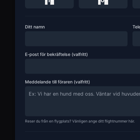
-
1
+
-
0
+
Ditt namn
Tel
E-post för bekräftelse (valfritt)
Meddelande till föraren (valfritt)
Reser du från en flygplats? Vänligen ange ditt flightnummer här.