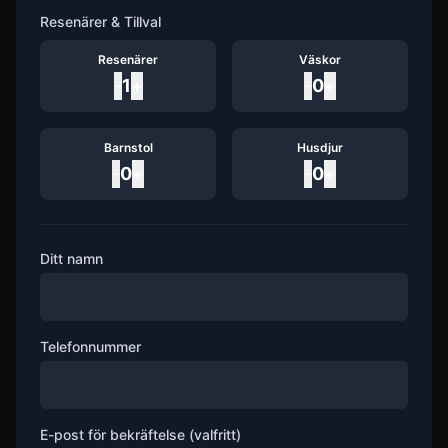
Resenärer & Tillval
Resenärer
Väskor
-
1
+
-
0
+
Barnstol
Husdjur
-
0
+
-
0
+
Ditt namn
Telefonnummer
E-post för bekräftelse (valfritt)