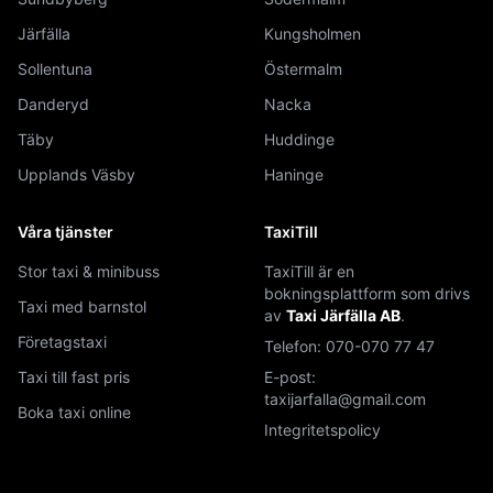
Järfälla
Kungsholmen
Sollentuna
Östermalm
Danderyd
Nacka
Täby
Huddinge
Upplands Väsby
Haninge
Våra tjänster
TaxiTill
Stor taxi & minibuss
TaxiTill är en
bokningsplattform som drivs
Taxi med barnstol
av
Taxi Järfälla AB
.
Företagstaxi
Telefon:
070-070 77 47
Taxi till fast pris
E-post:
taxijarfalla@gmail.com
Boka taxi online
Integritetspolicy