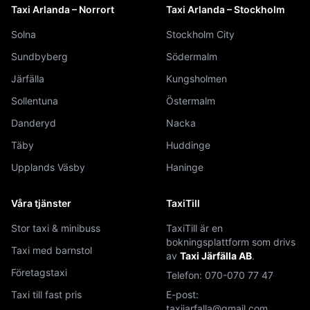
Taxi Arlanda – Norrort
Taxi Arlanda – Stockholm
Solna
Stockholm City
Sundbyberg
Södermalm
Järfälla
Kungsholmen
Sollentuna
Östermalm
Danderyd
Nacka
Täby
Huddinge
Upplands Väsby
Haninge
Våra tjänster
TaxiTill
Stor taxi & minibuss
TaxiTill är en
bokningsplattform som drivs
Taxi med barnstol
av
Taxi Järfälla AB
.
Företagstaxi
Telefon:
070-070 77 47
Taxi till fast pris
E-post:
taxijarfalla@gmail.com