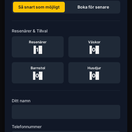
Så snart som möjligt
Boka för senare
Resenärer & Tillval
Resenärer
Väskor
-
1
+
-
0
+
Barnstol
Husdjur
-
0
+
-
0
+
Ditt namn
Telefonnummer