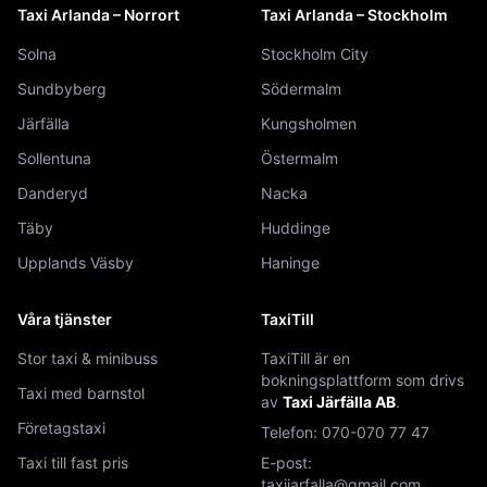
Taxi Arlanda – Norrort
Taxi Arlanda – Stockholm
Solna
Stockholm City
Sundbyberg
Södermalm
Järfälla
Kungsholmen
Sollentuna
Östermalm
Danderyd
Nacka
Täby
Huddinge
Upplands Väsby
Haninge
Våra tjänster
TaxiTill
Stor taxi & minibuss
TaxiTill är en
bokningsplattform som drivs
Taxi med barnstol
av
Taxi Järfälla AB
.
Företagstaxi
Telefon:
070-070 77 47
Taxi till fast pris
E-post:
taxijarfalla@gmail.com