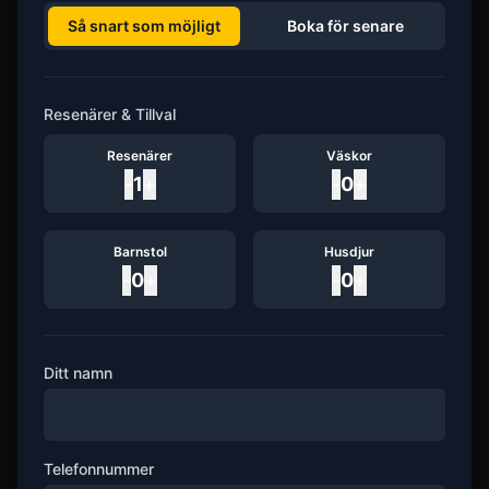
Så snart som möjligt
Boka för senare
Resenärer & Tillval
Resenärer
Väskor
-
1
+
-
0
+
Barnstol
Husdjur
-
0
+
-
0
+
Ditt namn
Telefonnummer