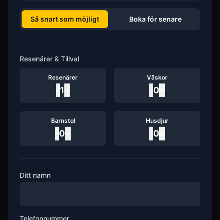
Så snart som möjligt
Boka för senare
Resenärer & Tillval
Resenärer
Väskor
-
1
+
-
0
+
Barnstol
Husdjur
-
0
+
-
0
+
Ditt namn
Telefonnummer