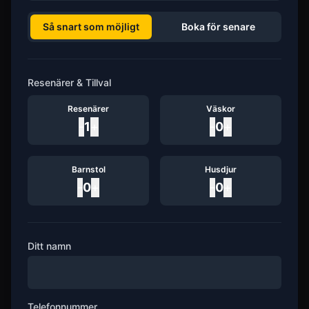
Så snart som möjligt
Boka för senare
Resenärer & Tillval
Resenärer
Väskor
-
1
+
-
0
+
Barnstol
Husdjur
-
0
+
-
0
+
Ditt namn
Telefonnummer