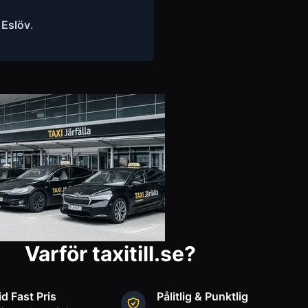
n
Eslöv
.
Varför taxitill.se?
id Fast Pris
Pålitlig & Punktlig