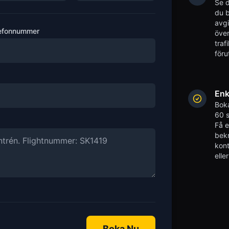
Se d
du b
avgi
efonnummer
över
traf
föru
Enk
Boka
60 s
Få 
bekr
kont
elle
Boka Nu