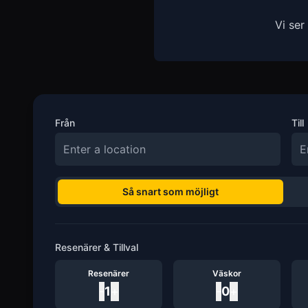
Vi ser
Från
Till
Så snart som möjligt
Resenärer & Tillval
Resenärer
Väskor
-
1
+
-
0
+