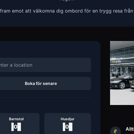
 fram emot att välkomna dig ombord för en trygg resa frå
Boka för senare
Barnstol
Husdjur
-
0
+
-
0
+
Allt