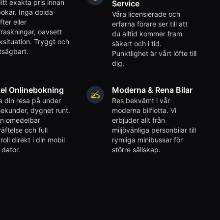
itt exakta pris innan
Service
okar. Inga dolda
Våra licensierade och
fter eller
erfarna förare ser till att
raskningar, oavsett
du alltid kommer fram
iksituation. Tryggt och
säkert och i tid.
tsägbart.
Punktlighet är vårt löfte till
dig.
el Onlinebokning
Moderna & Rena Bilar
 din resa på under
Res bekvämt i vår
ekunder, dygnet runt.
moderna bilflotta. Vi
en omedelbar
erbjuder allt från
äftelse och full
miljövänliga personbilar till
roll direkt i din mobil
rymliga minibussar för
r dator.
större sällskap.