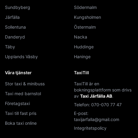
Sundbyberg
Södermalm
Järfälla
Kungsholmen
Sollentuna
Östermalm
Danderyd
Nacka
Täby
Huddinge
Upplands Väsby
Haninge
Våra tjänster
TaxiTill
Stor taxi & minibuss
TaxiTill är en
bokningsplattform som drivs
Taxi med barnstol
av
Taxi Järfälla AB
.
Företagstaxi
Telefon:
070-070 77 47
Taxi till fast pris
E-post:
taxijarfalla@gmail.com
Boka taxi online
Integritetspolicy