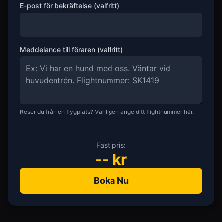
E-post för bekräftelse (valfritt)
Meddelande till föraren (valfritt)
Reser du från en flygplats? Vänligen ange ditt flightnummer här.
Fast pris:
--
kr
Boka Nu