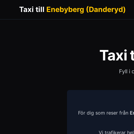
Taxi till
Enebyberg (Danderyd)
Taxi t
Fyll i
För dig som reser från
E
Vi trafikerar he