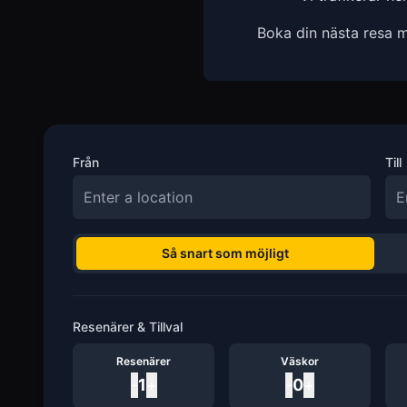
Boka din nästa resa m
Från
Till
Så snart som möjligt
Resenärer & Tillval
Resenärer
Väskor
-
1
+
-
0
+