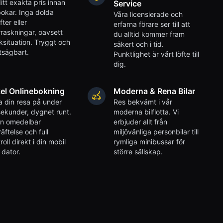
itt exakta pris innan
Service
okar. Inga dolda
Våra licensierade och
fter eller
erfarna förare ser till att
raskningar, oavsett
du alltid kommer fram
iksituation. Tryggt och
säkert och i tid.
tsägbart.
Punktlighet är vårt löfte till
dig.
el Onlinebokning
Moderna & Rena Bilar
 din resa på under
Res bekvämt i vår
ekunder, dygnet runt.
moderna bilflotta. Vi
en omedelbar
erbjuder allt från
äftelse och full
miljövänliga personbilar till
roll direkt i din mobil
rymliga minibussar för
r dator.
större sällskap.