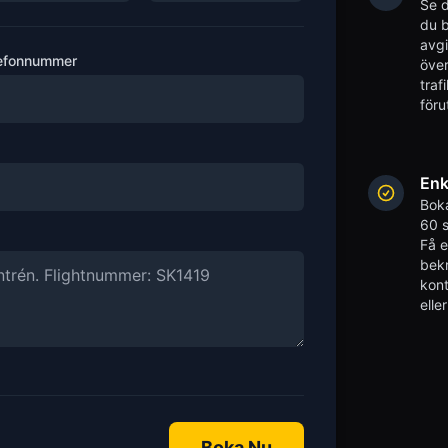
Se d
du b
avgi
efonnummer
över
traf
föru
Enk
Boka
60 s
Få 
bekr
kont
elle
Boka Nu