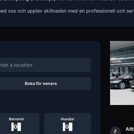
ed oss och upplev skillnaden med en professionell och servi
Boka för senare
Barnstol
Husdjur
-
0
+
-
0
+
Allt