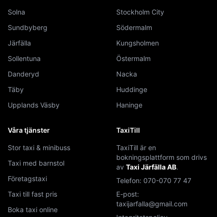
Solna
Stockholm City
Sundbyberg
Södermalm
Järfälla
Kungsholmen
Sollentuna
Östermalm
Danderyd
Nacka
Täby
Huddinge
Upplands Väsby
Haninge
Våra tjänster
TaxiTill
Stor taxi & minibuss
TaxiTill är en
bokningsplattform som drivs
Taxi med barnstol
av
Taxi Järfälla AB
.
Företagstaxi
Telefon:
070-070 77 47
Taxi till fast pris
E-post:
taxijarfalla@gmail.com
Boka taxi online