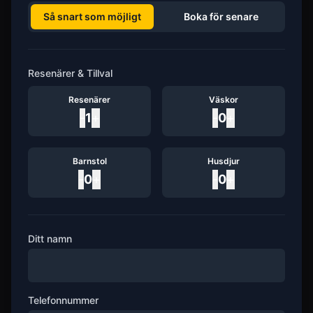
Så snart som möjligt
Boka för senare
Resenärer & Tillval
Resenärer
Väskor
-
1
+
-
0
+
Barnstol
Husdjur
-
0
+
-
0
+
Ditt namn
Telefonnummer