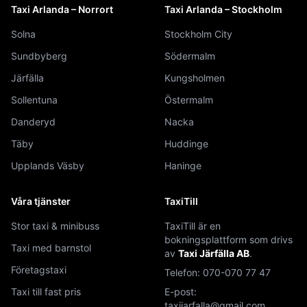
Taxi Arlanda – Norrort
Taxi Arlanda – Stockholm
Solna
Stockholm City
Sundbyberg
Södermalm
Järfälla
Kungsholmen
Sollentuna
Östermalm
Danderyd
Nacka
Täby
Huddinge
Upplands Väsby
Haninge
Våra tjänster
TaxiTill
Stor taxi & minibuss
TaxiTill är en
bokningsplattform som drivs
Taxi med barnstol
av
Taxi Järfälla AB
.
Företagstaxi
Telefon:
070-070 77 47
Taxi till fast pris
E-post:
taxijarfalla@gmail.com