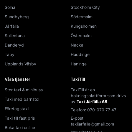
Solna
Stockholm City
Sundbyberg
Södermalm
Järfälla
Kungsholmen
Sollentuna
Östermalm
Danderyd
Nacka
Täby
Huddinge
Upplands Väsby
Haninge
Våra tjänster
TaxiTill
Stor taxi & minibuss
TaxiTill är en
bokningsplattform som drivs
Taxi med barnstol
av
Taxi Järfälla AB
.
Företagstaxi
Telefon:
070-070 77 47
Taxi till fast pris
E-post:
taxijarfalla@gmail.com
Boka taxi online