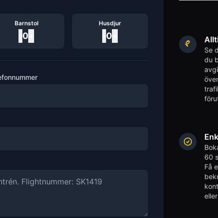
Barnstol
Husdjur
-
0
+
-
0
+
Allt
Se d
du b
avgi
efonnummer
över
traf
föru
Enk
Boka
60 s
Få 
bekr
kont
elle