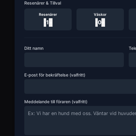
Resenärer & Tillval
Resenärer
Väskor
-
1
+
-
0
+
Ditt namn
Tel
E-post för bekräftelse (valfritt)
Meddelande till föraren (valfritt)