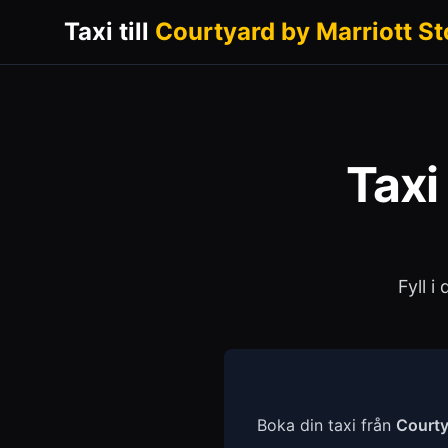
Taxi till
Courtyard by Marriott S
Taxi 
Fyll i
Boka din taxi från
Courty