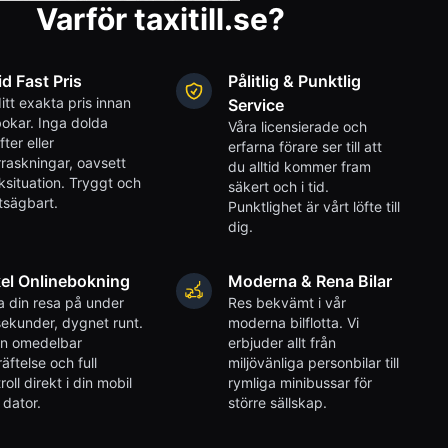
Varför taxitill.se?
id Fast Pris
Pålitlig & Punktlig
itt exakta pris innan
Service
okar. Inga dolda
Våra licensierade och
fter eller
erfarna förare ser till att
raskningar, oavsett
du alltid kommer fram
iksituation. Tryggt och
säkert och i tid.
tsägbart.
Punktlighet är vårt löfte till
dig.
el Onlinebokning
Moderna & Rena Bilar
 din resa på under
Res bekvämt i vår
ekunder, dygnet runt.
moderna bilflotta. Vi
en omedelbar
erbjuder allt från
äftelse och full
miljövänliga personbilar till
roll direkt i din mobil
rymliga minibussar för
r dator.
större sällskap.