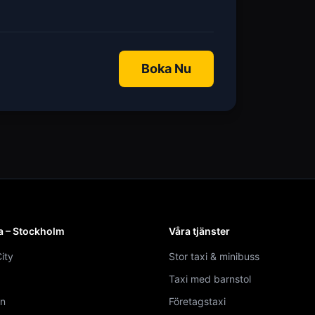
Boka Nu
a – Stockholm
Våra tjänster
ity
Stor taxi & minibuss
Taxi med barnstol
n
Företagstaxi