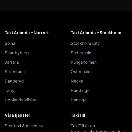
Taxi Arlanda – Norrort
Taxi Arlanda – Stockholm
Solna
Stockholm City
Sundbyberg
Södermalm
Järfälla
Kungsholmen
Sollentuna
Östermalm
Danderyd
Nacka
Täby
Huddinge
Upplands Väsby
Haninge
Våra tjänster
TaxiTill
Stor taxi & minibuss
TaxiTill är en
bokningsplattform som drivs