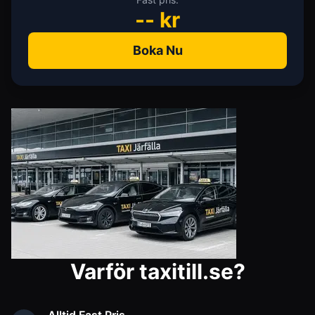
--
kr
Boka Nu
Varför taxitill.se?