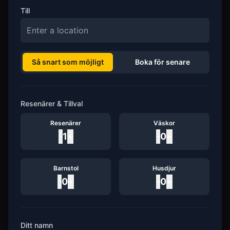
Till
Så snart som möjligt
Boka för senare
Resenärer & Tillval
Resenärer
Väskor
-
1
+
-
0
+
Barnstol
Husdjur
-
0
+
-
0
+
Ditt namn