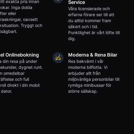
itt exakta pris innan
Service
okar. Inga dolda
Våra licensierade och
fter eller
erfarna förare ser till att
raskningar, oavsett
du alltid kommer fram
iksituation. Tryggt och
säkert och i tid.
tsägbart.
Punktlighet är vårt löfte till
dig.
el Onlinebokning
Moderna & Rena Bilar
 din resa på under
Res bekvämt i vår
ekunder, dygnet runt.
moderna bilflotta. Vi
en omedelbar
erbjuder allt från
äftelse och full
miljövänliga personbilar till
roll direkt i din mobil
rymliga minibussar för
r dator.
större sällskap.