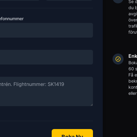
Se d
du b
avgi
efonnummer
över
traf
föru
Enk
Boka
60 s
Få 
bekr
kont
elle
Boka Nu