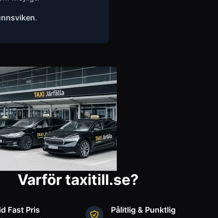
unnsviken
.
Varför taxitill.se?
id Fast Pris
Pålitlig & Punktlig