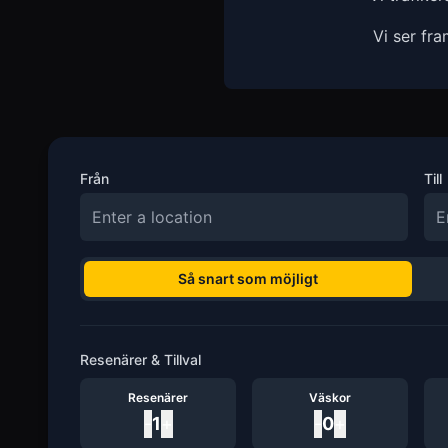
Vi ser fr
Från
Till
Så snart som möjligt
Resenärer & Tillval
Resenärer
Väskor
-
1
+
-
0
+