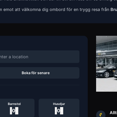
am emot att välkomna dig ombord för en trygg resa från
Br
Boka för senare
Barnstol
Husdjur
-
0
+
-
0
+
Allt