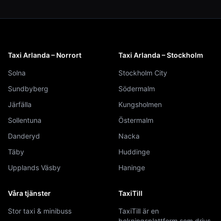
Taxi Arlanda – Norrort
Taxi Arlanda – Stockholm
Solna
Stockholm City
Sundbyberg
Södermalm
Järfälla
Kungsholmen
Sollentuna
Östermalm
Danderyd
Nacka
Täby
Huddinge
Upplands Väsby
Haninge
Våra tjänster
TaxiTill
Stor taxi & minibuss
TaxiTill är en
bokningsplattform som drivs