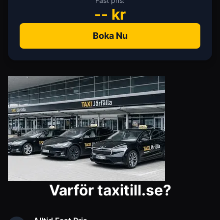
Fast pris:
--
kr
Boka Nu
Varför taxitill.se?