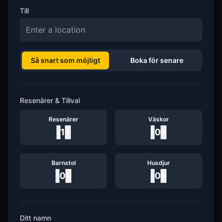
Till
Så snart som möjligt
Boka för senare
Resenärer & Tillval
Resenärer
Väskor
-
1
+
-
0
+
Barnstol
Husdjur
-
0
+
-
0
+
Ditt namn