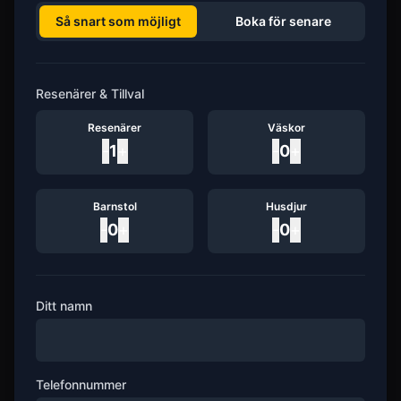
Så snart som möjligt
Boka för senare
Resenärer & Tillval
Resenärer
Väskor
-
1
+
-
0
+
Barnstol
Husdjur
-
0
+
-
0
+
Ditt namn
Telefonnummer