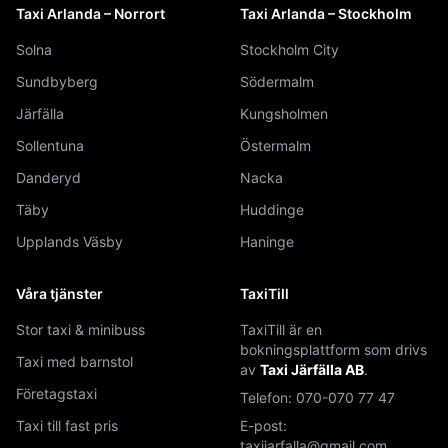
Taxi Arlanda – Norrort
Taxi Arlanda – Stockholm
Solna
Stockholm City
Sundbyberg
Södermalm
Järfälla
Kungsholmen
Sollentuna
Östermalm
Danderyd
Nacka
Täby
Huddinge
Upplands Väsby
Haninge
Våra tjänster
TaxiTill
Stor taxi & minibuss
TaxiTill är en
bokningsplattform som drivs
Taxi med barnstol
av
Taxi Järfälla AB
.
Företagstaxi
Telefon:
070-070 77 47
Taxi till fast pris
E-post:
taxijarfalla@gmail.com