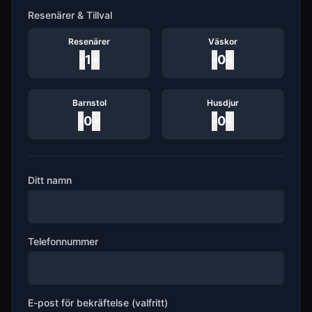
Resenärer & Tillval
Resenärer
Väskor
-
1
+
-
0
+
Barnstol
Husdjur
-
0
+
-
0
+
Ditt namn
Telefonnummer
E-post för bekräftelse (valfritt)