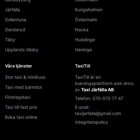
Järfälla
Kungsholmen
Sollentuna
Östermalm
Danderyd
Nacka
Täby
Huddinge
Upplands Väsby
Haninge
Våra tjänster
TaxiTill
Stor taxi & minibuss
TaxiTill är en
bokningsplattform som drivs
Taxi med barnstol
av
Taxi Järfälla AB
.
Företagstaxi
Telefon:
070-070 77 47
Taxi till fast pris
E-post:
taxijarfalla@gmail.com
Boka taxi online
Integritetspolicy