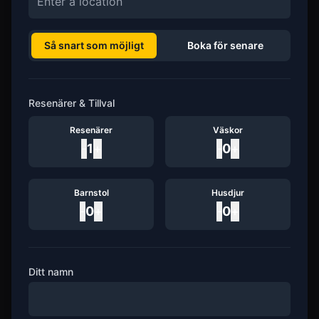
Så snart som möjligt
Boka för senare
Resenärer & Tillval
Resenärer
Väskor
-
1
+
-
0
+
Barnstol
Husdjur
-
0
+
-
0
+
Ditt namn