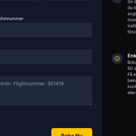
Se d
du b
avgi
efonnummer
över
traf
föru
Enk
Boka
60 s
Få 
bekr
kont
elle
Boka Nu