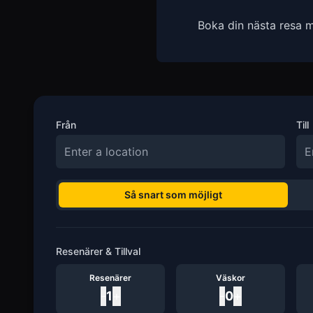
Boka din nästa resa m
Från
Till
Så snart som möjligt
Resenärer & Tillval
Resenärer
Väskor
-
1
+
-
0
+