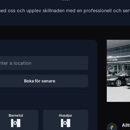
ed oss och upplev skillnaden med en professionell och servi
Boka för senare
Barnstol
Husdjur
-
0
+
-
0
+
Allt