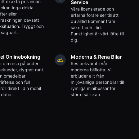
itt exakta pris innan
Service
okar. Inga dolda
Våra licensierade och
fter eller
erfarna förare ser till att
raskningar, oavsett
du alltid kommer fram
iksituation. Tryggt och
säkert och i tid.
tsägbart.
Punktlighet är vårt löfte till
dig.
el Onlinebokning
Moderna & Rena Bilar
 din resa på under
Res bekvämt i vår
ekunder, dygnet runt.
moderna bilflotta. Vi
en omedelbar
erbjuder allt från
äftelse och full
miljövänliga personbilar till
roll direkt i din mobil
rymliga minibussar för
r dator.
större sällskap.