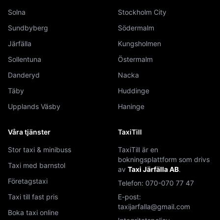
Solna
Stockholm City
Sundbyberg
Södermalm
Järfälla
Kungsholmen
Sollentuna
Östermalm
Danderyd
Nacka
Täby
Huddinge
Upplands Väsby
Haninge
Våra tjänster
TaxiTill
Stor taxi & minibuss
TaxiTill är en
bokningsplattform som drivs
Taxi med barnstol
av
Taxi Järfälla AB
.
Företagstaxi
Telefon:
070-070 77 47
Taxi till fast pris
E-post:
taxijarfalla@gmail.com
Boka taxi online