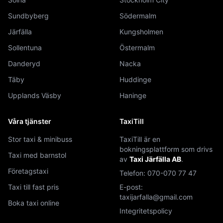
Sundbyberg
Södermalm
Järfälla
Kungsholmen
Sollentuna
Östermalm
Danderyd
Nacka
Täby
Huddinge
Upplands Väsby
Haninge
Våra tjänster
TaxiTill
Stor taxi & minibuss
TaxiTill är en
bokningsplattform som drivs
Taxi med barnstol
av
Taxi Järfälla AB
.
Företagstaxi
Telefon:
070-070 77 47
Taxi till fast pris
E-post:
taxijarfalla@gmail.com
Boka taxi online
Integritetspolicy