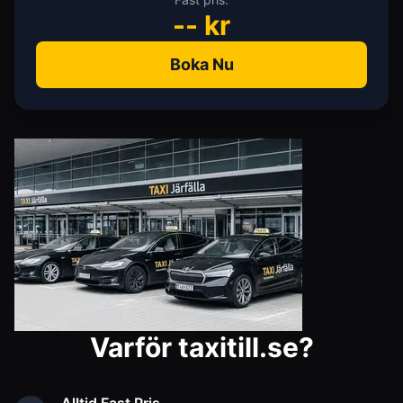
--
kr
Boka Nu
Varför taxitill.se?