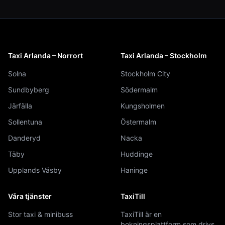
Taxi Arlanda – Norrort
Taxi Arlanda – Stockholm
Solna
Stockholm City
Sundbyberg
Södermalm
Järfälla
Kungsholmen
Sollentuna
Östermalm
Danderyd
Nacka
Täby
Huddinge
Upplands Väsby
Haninge
Våra tjänster
TaxiTill
Stor taxi & minibuss
TaxiTill är en
bokningsplattform som drivs