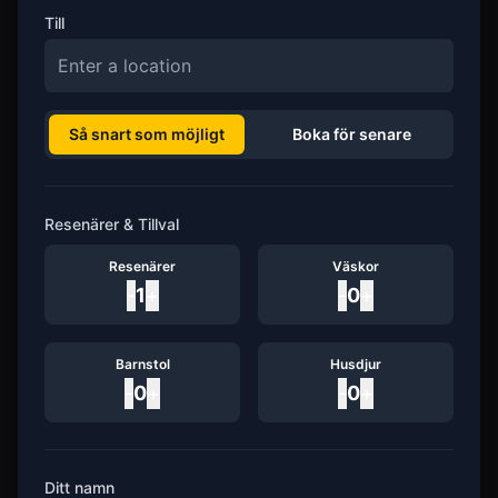
Till
Så snart som möjligt
Boka för senare
Resenärer & Tillval
Resenärer
Väskor
-
1
+
-
0
+
Barnstol
Husdjur
-
0
+
-
0
+
Ditt namn