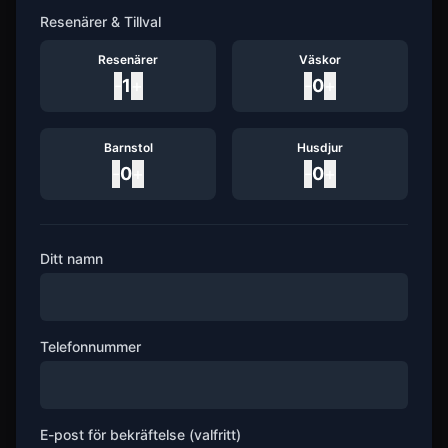
Resenärer & Tillval
Resenärer
Väskor
-
1
+
-
0
+
Barnstol
Husdjur
-
0
+
-
0
+
Ditt namn
Telefonnummer
E-post för bekräftelse (valfritt)