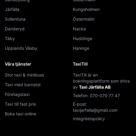
Järfälla
Kungsholmen
Sollentuna
Östermalm
Danderyd
Nacka
Täby
Huddinge
Upplands Väsby
Haninge
Våra tjänster
TaxiTill
Stor taxi & minibuss
TaxiTill är en
bokningsplattform som drivs
Taxi med barnstol
av
Taxi Järfälla AB
.
Företagstaxi
Telefon:
070-070 77 47
Taxi till fast pris
E-post:
taxijarfalla@gmail.com
Boka taxi online
Integritetspolicy