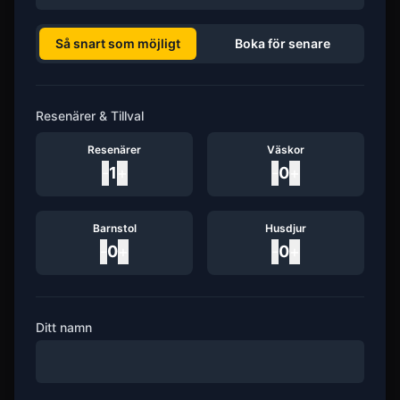
Så snart som möjligt
Boka för senare
Resenärer & Tillval
Resenärer
Väskor
-
1
+
-
0
+
Barnstol
Husdjur
-
0
+
-
0
+
Ditt namn